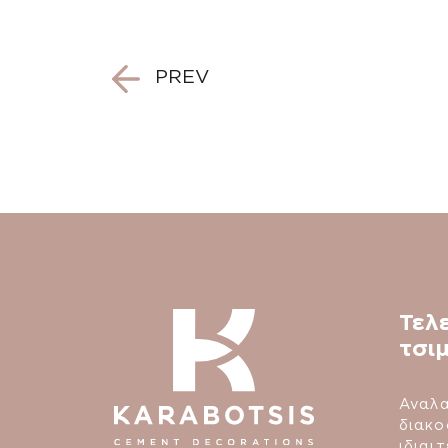
Post
PREV
navigation
Τελ
τσι
Αναλα
διακο
ιδιαι