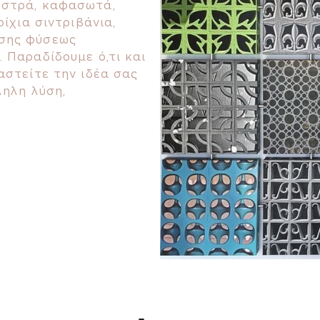
ωστρά, καφασωτά,
οίχια σιντριβάνια,
άσης φύσεως
 Παραδίδουμε ό,τι και
αστείτε την ιδέα σας
ληλη λύση,