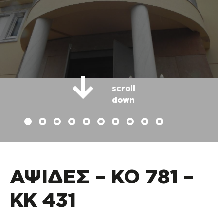
scroll
down
ΑΨΙΔΕΣ – ΚΟ 781 –
ΚΚ 431