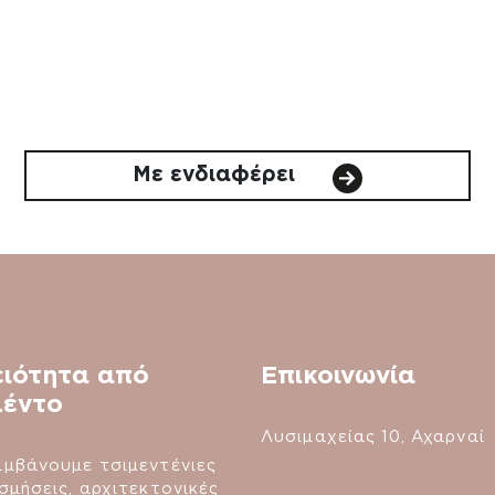
Με ενδιαφέρει
ειότητα από
Επικοινωνία
μέντο
Λυσιμαχείας 10, Αχαρναί
μβάνουμε τσιμεντένιες
σμήσεις, αρχιτεκτονικές