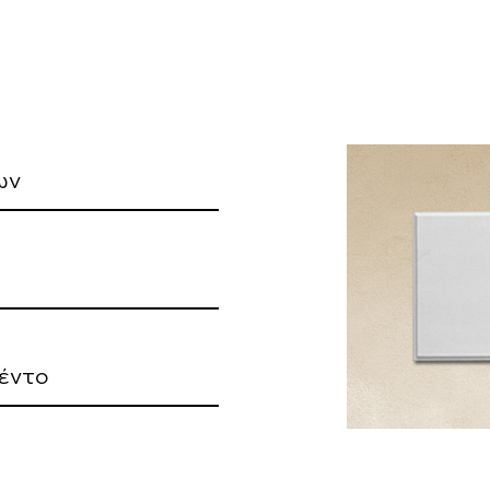
ων
έντο