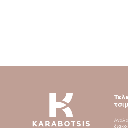
Τελ
τσι
Αναλα
διακο