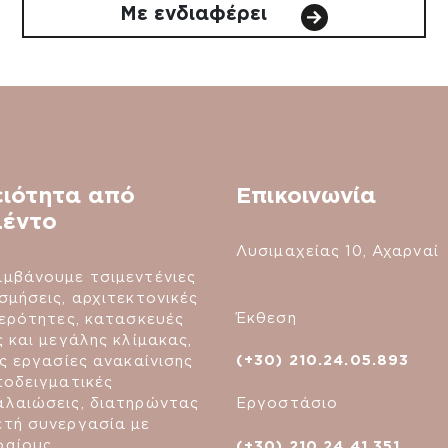
Με ενδιαφέρει
ειότητα από
Επικοινωνία
μέντο
Λυσιμαχείας 10, Αχαρναί
μβάνουμε τσιμεντένιες
σμήσεις, αρχιτεκτονικές
Έκθεση
τερότητες, κατασκευές
ς και μεγάλης κλίμακας,
(+30) 210.24.05.893
ές εργασίες ανακαίνισης
ποδειγματικές
Εργοστάσιο
λαιώσεις, διατηρώντας
τή συνεργασία με
φαίους
(+30) 210.24.41.351