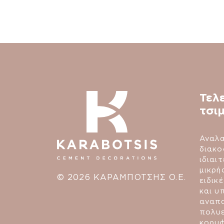
Τελ
τσι
Αναλα
διακο
ιδιαι
μικρή
© 2026 ΚΑΡΑΜΠΟΤΣΗΣ Ο.Ε.
ειδικ
και υ
αναπα
πολυε
κορυ