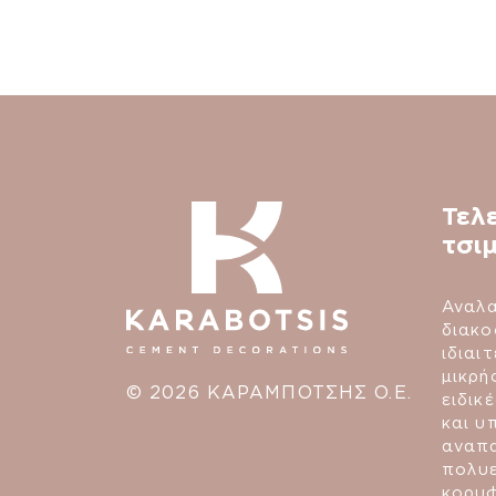
Τελ
τσι
Αναλα
διακο
ιδιαι
μικρή
© 2026 ΚΑΡΑΜΠΟΤΣΗΣ Ο.Ε.
ειδικ
και υ
αναπα
πολυε
κορυ