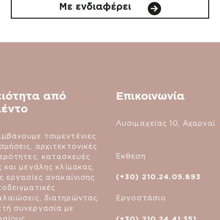
Με ενδιαφέρει
ειότητα από
Επικοινωνία
μέντο
Λυσιμαχείας 10, Αχαρναί
μβάνουμε τσιμεντένιες
σμήσεις, αρχιτεκτονικές
Έκθεση
τερότητες, κατασκευές
ς και μεγάλης κλίμακας,
(+30) 210.24.05.893
ές εργασίες ανακαίνισης
ποδειγματικές
Εργοστάσιο
λαιώσεις, διατηρώντας
τή συνεργασία με
φαίους
(+30) 210.24.41.351