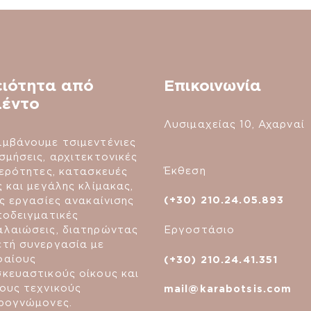
ειότητα από
Επικοινωνία
μέντο
Λυσιμαχείας 10, Αχαρναί
μβάνουμε τσιμεντένιες
σμήσεις, αρχιτεκτονικές
Έκθεση
τερότητες, κατασκευές
ς και μεγάλης κλίμακας,
(+30) 210.24.05.893
ές εργασίες ανακαίνισης
ποδειγματικές
Εργοστάσιο
λαιώσεις, διατηρώντας
τή συνεργασία με
φαίους
(+30) 210.24.41.351
κευαστικούς οίκους και
ους τεχνικούς
mail@karabotsis.com
ρογνώμονες.