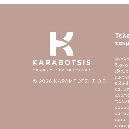
Τελ
τσι
Αναλα
διακο
ιδιαι
μικρή
© 2026 ΚΑΡΑΜΠΟΤΣΗΣ Ο.Ε.
ειδικ
και υ
αναπα
πολυε
κορυ
κατασ
άριστ
εμπει