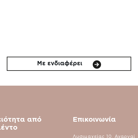
Με ενδιαφέρει
ειότητα από
Επικοινωνία
μέντο
Λυσιμαχείας 10, Αχαρναί