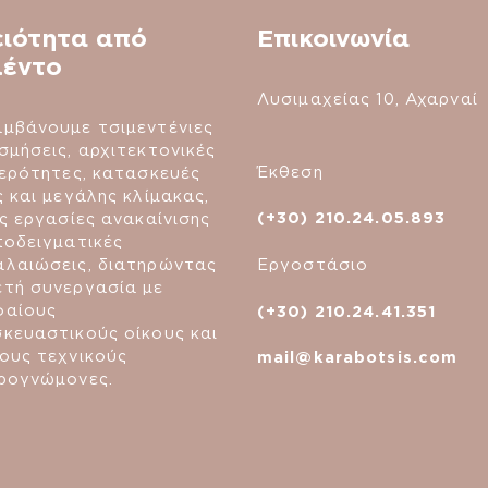
ειότητα από
Επικοινωνία
μέντο
Λυσιμαχείας 10, Αχαρναί
μβάνουμε τσιμεντένιες
σμήσεις, αρχιτεκτονικές
Έκθεση
τερότητες, κατασκευές
ς και μεγάλης κλίμακας,
(+30) 210.24.05.893
ές εργασίες ανακαίνισης
ποδειγματικές
Εργοστάσιο
λαιώσεις, διατηρώντας
τή συνεργασία με
φαίους
(+30) 210.24.41.351
κευαστικούς οίκους και
ους τεχνικούς
mail@karabotsis.com
ρογνώμονες.