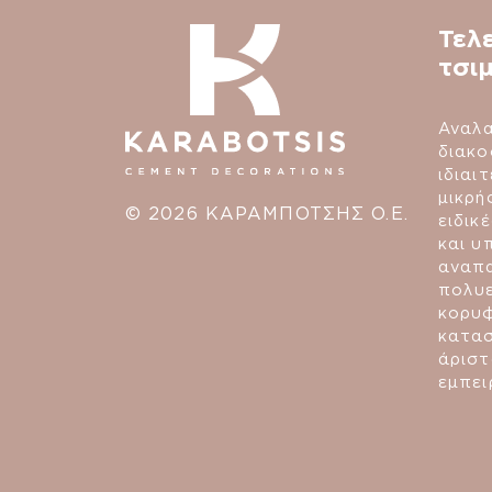
Τελ
τσι
Αναλα
διακο
ιδιαι
μικρή
© 2026 ΚΑΡΑΜΠΟΤΣΗΣ Ο.Ε.
ειδικ
και υ
αναπα
πολυε
κορυ
κατασ
άριστ
εμπει