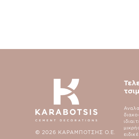
Τελ
τσι
Αναλα
διακο
ιδιαι
μικρή
© 2026 ΚΑΡΑΜΠΟΤΣΗΣ Ο.Ε.
ειδικ