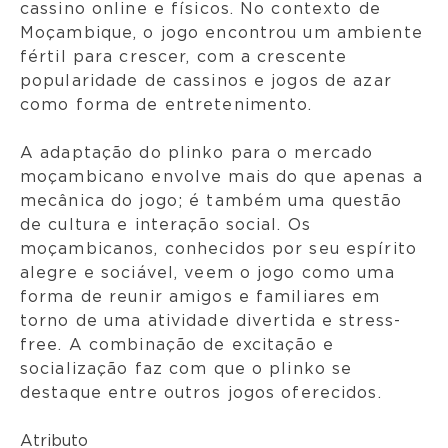
cassino online e físicos. No contexto de
Moçambique, o jogo encontrou um ambiente
fértil para crescer, com a crescente
popularidade de cassinos e jogos de azar
como forma de entretenimento.
A adaptação do plinko para o mercado
moçambicano envolve mais do que apenas a
mecânica do jogo; é também uma questão
de cultura e interação social. Os
moçambicanos, conhecidos por seu espírito
alegre e sociável, veem o jogo como uma
forma de reunir amigos e familiares em
torno de uma atividade divertida e stress-
free. A combinação de excitação e
socialização faz com que o plinko se
destaque entre outros jogos oferecidos.
Atributo