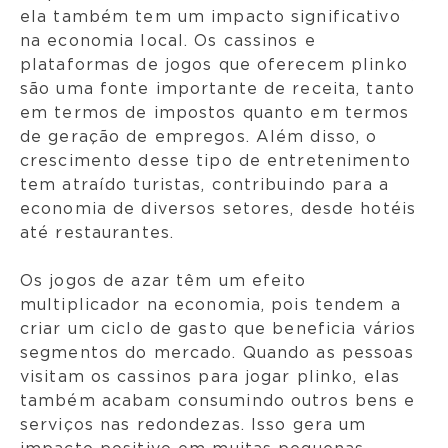
ela também tem um impacto significativo
na economia local. Os cassinos e
plataformas de jogos que oferecem plinko
são uma fonte importante de receita, tanto
em termos de impostos quanto em termos
de geração de empregos. Além disso, o
crescimento desse tipo de entretenimento
tem atraído turistas, contribuindo para a
economia de diversos setores, desde hotéis
até restaurantes.
Os jogos de azar têm um efeito
multiplicador na economia, pois tendem a
criar um ciclo de gasto que beneficia vários
segmentos do mercado. Quando as pessoas
visitam os cassinos para jogar plinko, elas
também acabam consumindo outros bens e
serviços nas redondezas. Isso gera um