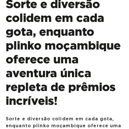
Sorte e diversão
colidem em cada
gota, enquanto
plinko moçambique
oferece uma
aventura única
repleta de prêmios
incríveis!
Sorte e diversão colidem em cada gota,
enquanto plinko moçambique oferece uma