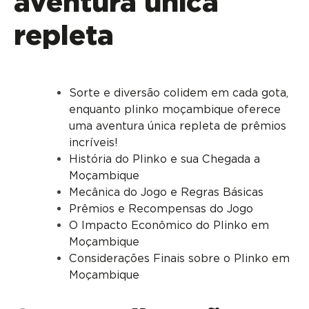
aventura única
repleta
Sorte e diversão colidem em cada gota,
enquanto plinko moçambique oferece
uma aventura única repleta de prêmios
incríveis!
História do Plinko e sua Chegada a
Moçambique
Mecânica do Jogo e Regras Básicas
Prêmios e Recompensas do Jogo
O Impacto Econômico do Plinko em
Moçambique
Considerações Finais sobre o Plinko em
Moçambique