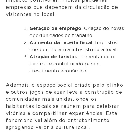
impacto positivo em muitas pequenas
empresas que dependem da circulação de
visitantes no local.
Geração de emprego
: Criação de novas
oportunidades de trabalho.
Aumento da receita fiscal
: Impostos
que beneficiam a infraestrutura local.
Atração de turistas
: Fomentando o
turismo e contribuindo para o
crescimento econômico.
Ademais, o espaço social criado pelo plinko
e outros jogos de azar leva à construção de
comunidades mais unidas, onde os
habitantes locais se reúnem para celebrar
vitórias e compartilhar experiências. Este
fenômeno vai além do entretenimento,
agregando valor à cultura local.