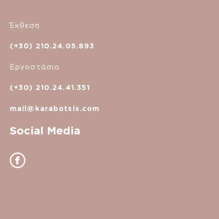
Έκθεση
(+30) 210.24.05.893
Εργοστάσιο
(+30) 210.24.41.351
mail@karabotsis.com
Social Media