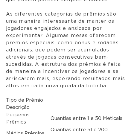
As diferentes categorias de prêmios são
uma maneira interessante de manter os
jogadores engajados e ansiosos por
experimentar. Algumas mesas oferecem
prêmios especiais, como bônus e rodadas
adicionais, que podem ser acumulados
através de jogadas consecutivas bem-
sucedidas. A estrutura dos prêmios é feita
de maneira a incentivar os jogadores a se
arriscarem mais, esperando resultados mais
altos em cada nova queda da bolinha.
Tipo de Prêmio
Descrição
Pequenos
Quantias entre 1 e 50 Meticais
Prêmios
Quantias entre 51 e 200
Médios Prêmios