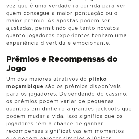
vez que é uma verdadeira corrida para ver
quem consegue a maior pontuação ou o
maior prêmio. As apostas podem ser
ajustadas, permitindo que tanto novatos
quanto jogadores experientes tenham uma
experiência divertida e emocionante.
Prêmios e Recompensas do
Jogo
Um dos maiores atrativos do
plinko
moçambique
são os prêmios disponíveis
para os jogadores. Dependendo do cassino,
os prêmios podem variar de pequenas
quantias em dinheiro a grandes jackpots que
podem mudar a vida. Isso significa que os
jogadores têm a chance de ganhar
recompensas significativas em momentos
que podem parecer simples e lúdicos.