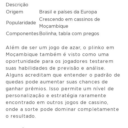
Descrição
Origem
Brasil e países da Europa
Crescendo em cassinos de
Popularidade
Moçambique
Componentes
Bolinha, tabla com pregos
Além de ser um jogo de azar, o plinko em
Moçambique também é visto como uma
oportunidade para os jogadores testarem
suas habilidades de previsão e análise.
Alguns acreditam que entender o padrão de
quedas pode aumentar suas chances de
ganhar prêmios. Isso permite um nível de
personalização e estratégia raramente
encontrado em outros jogos de cassino,
onde a sorte pode dominar completamente
o resultado.