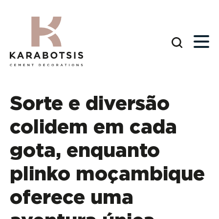
Sorte e diversão
colidem em cada
gota, enquanto
plinko moçambique
oferece uma