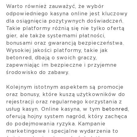
Warto również zauważyć, że wybór
odpowiedniego kasyna online jest kluczowy
dla osiągnięcia pozytywnych doświadczeń.
Takie platformy różnią się nie tylko ofertą
gier, ale także systemami płatności,
bonusami oraz gwarancją bezpieczeństwa.
Wysokiej jakości platformy, takie jak
betonred, dbają o swoich graczy,
zapewniając im bezpieczne i przyjemne
środowisko do zabawy.
Kolejnym istotnym aspektem są promocje
oraz bonusy, które kuszą użytkowników do
rejestracji oraz regularnego korzystania z
usług kasyn. Online kasyna, w tym
betonred
,
oferują hojny system nagród, który zachęca
do podejmowania ryzyka. Kampanie
marketingowe i specjalne wydarzenia to