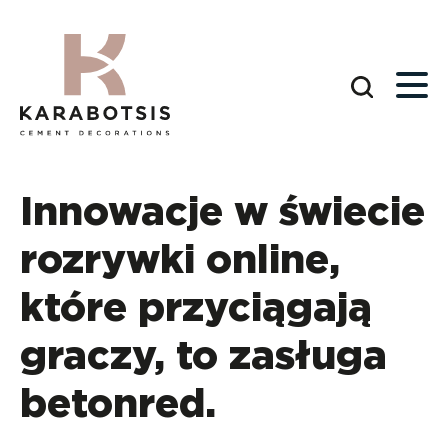
Innowacje w świecie
rozrywki online,
które przyciągają
graczy, to zasługa
betonred.