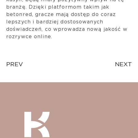
branżę. Dzięki platformom takim jak
betonred, gracze mają dostęp do coraz
lepszych i bardziej dostosowanych
doświadczeń, co wprowadza nową jakość w
rozrywce online.
Post
PREV
NEXT
navigation