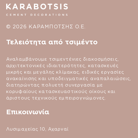
© 2026 ΚΑΡΑΜΠΟΤΣΗΣ Ο.Ε.
Τελειότητα από τσιμέντο
Αναλαμβάνουμε τσιμεντένιες διακοσμήσεις,
αρχιτεκτονικές ιδιαιτερότητες, κατασκευές
μικρής και μεγάλης κλίμακας, ειδικές εργασίες
ανακαίνισης και υποδειγματικές αναπαλαιώσεις,
διατηρώντας πολυετή συνεργασία με
κορυφαίους κατασκευαστικούς οίκους και
άριστους τεχνικούς εμπειρογνώμονες.
Επικοινωνία
Λυσιμαχείας 10, Αχαρναί