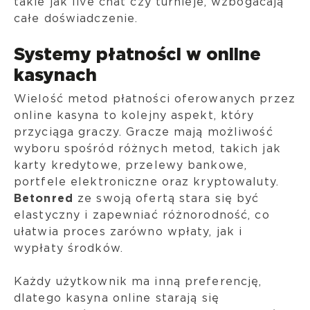
takie jak live chat czy turnieje, wzbogacają
całe doświadczenie.
Systemy płatności w online
kasynach
Wielość metod płatności oferowanych przez
online kasyna to kolejny aspekt, który
przyciąga graczy. Gracze mają możliwość
wyboru spośród różnych metod, takich jak
karty kredytowe, przelewy bankowe,
portfele elektroniczne oraz kryptowaluty.
Betonred
ze swoją ofertą stara się być
elastyczny i zapewniać różnorodność, co
ułatwia proces zarówno wpłaty, jak i
wypłaty środków.
Każdy użytkownik ma inną preferencję,
dlatego kasyna online starają się