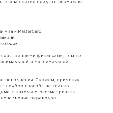
го этапа снятие средств возможно
Visa и MasterCard.
закции.
ые сборы.
 собственными финансами, тем не
 минимальной и максимальной
в пополнения. Скажем, применяя
т подбор способа не только
одимо тщательно рассматривать
 исполнении переводов.