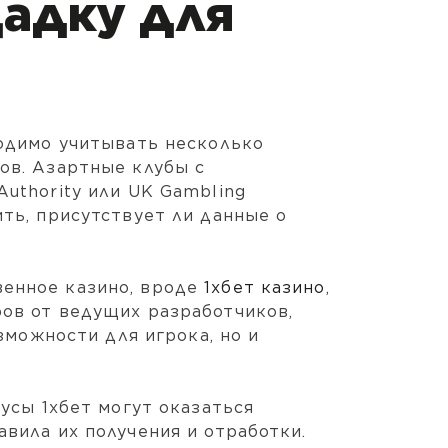
щадку для
ходимо учитывать несколько
ов. Азартные клубы с
uthority или UK Gambling
ть, присутствует ли данные о
венное казино, вроде
1хбет казино
,
ов от ведущих разработчиков,
зможности для игрока, но и
усы 1хбет могут оказаться
вила их получения и отработки.