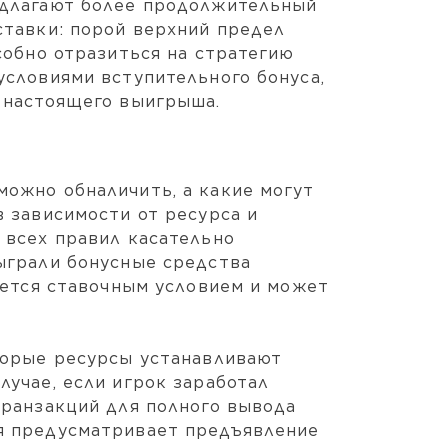
редлагают более продолжительный
ставки: порой верхний предел
собно отразиться на стратегию
условиями вступительного бонуса,
е настоящего выигрыша.
можно обналичить, а какие могут
в зависимости от ресурса и
 всех правил касательно
тыграли бонусные средства
ается ставочным условием и может
оторые ресурсы устанавливают
лучае, если игрок заработал
транзакций для полного вывода
ая предусматривает предъявление