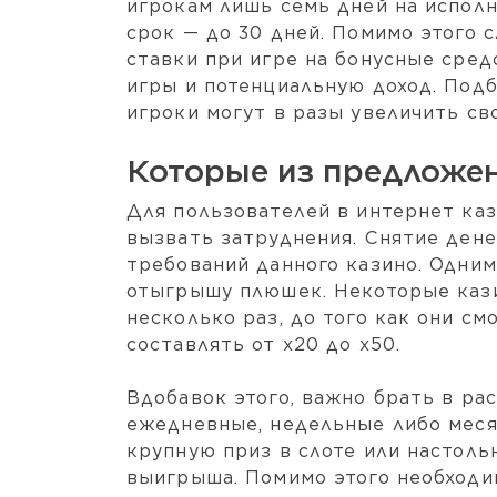
игрокам лишь семь дней на испол
срок — до 30 дней. Помимо этого 
ставки при игре на бонусные сред
игры и потенциальную доход. Подб
игроки могут в разы увеличить с
Которые из предложе
Для пользователей в интернет ка
вызвать затруднения. Снятие дене
требований данного казино. Одним
отыгрышу плюшек. Некоторые казин
несколько раз, до того как они с
составлять от x20 до x50.
Вдобавок этого, важно брать в ра
ежедневные, недельные либо месяч
крупную приз в слоте или настоль
выигрыша. Помимо этого необходи