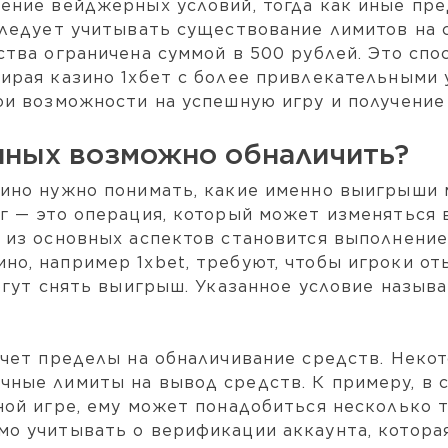
нение вейджерных условий, тогда как иные п
следует учитывать существование лимитов на 
ства ограничена суммой в 500 рублей. Это спо
ирая казино 1хбет с более привлекательными 
вои возможности на успешную игру и получени
нных возможно обналичить?
зино нужно понимать, какие именно выигрыши 
г — это операция, который может изменяться 
 из основных аспектов становится выполнение
о, например 1xbet, требуют, чтобы игроки о
могут снять выигрыш. Указанное условие назыв
счет пределы на обналичивание средств. Нек
ные лимиты на вывод средств. К примеру, в с
ной игре, ему может понадобиться несколько 
мо учитывать о верификации аккаунта, котор