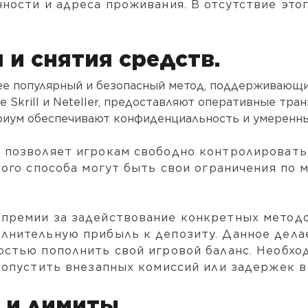
ности и адреса проживания. В отсутствие это
 и снятия средств.
е популярный и безопасный метод, поддерживающий 
Skrill и Neteller, предоставляют оперативные тран
ириум обеспечивают конфиденциальность и умеренн
 позволяет игрокам свободно контролировать
дого способа могут быть свои ограничения по
премии за задействование конкретных методо
лнительную прибыль к депозиту. Данное делае
остью пополнить свой игровой баланс. Необх
допустить внезапных комиссий или задержек в
 и лимиты