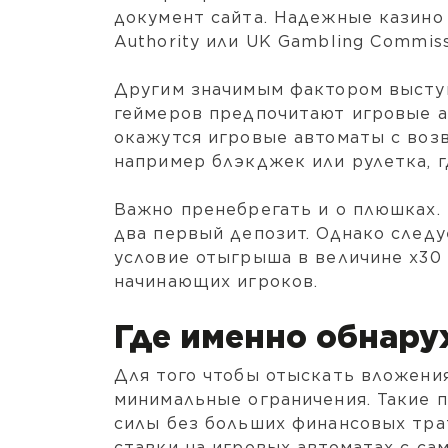
документ сайта. Надежные казино
Authority или UK Gambling Commis
Другим значимым фактором выступ
геймеров предпочитают игровые а
окажутся игровые автоматы с воз
например блэкджек или рулетка, 
Важно пренебрегать и о плюшках.
два первый депозит. Однако след
условие отыгрыша в величине x30
начинающих игроков.
Где именно обнаруж
Для того чтобы отыскать вложения
минимальные ограничения. Такие п
силы без больших финансовых тра
ставки на игровых автоматах с са