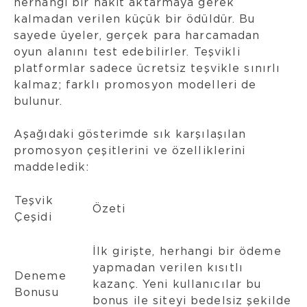
herhangi bir nakit aktarmaya gerek
kalmadan verilen küçük bir ödüldür. Bu
sayede üyeler, gerçek para harcamadan
oyun alanını test edebilirler. Teşvikli
platformlar sadece ücretsiz teşvikle sınırlı
kalmaz; farklı promosyon modelleri de
bulunur.
Aşağıdaki gösterimde sık karşılaşılan
promosyon çeşitlerini ve özelliklerini
maddeledik:
Teşvik
Özeti
Çeşidi
İlk girişte, herhangi bir ödeme
yapmadan verilen kısıtlı
Deneme
kazanç. Yeni kullanıcılar bu
Bonusu
bonus ile siteyi bedelsiz şekilde