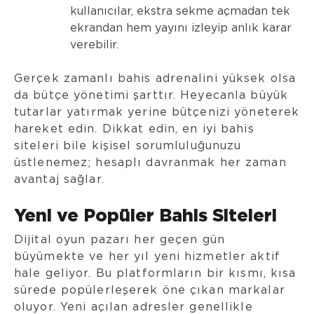
kullanıcılar, ekstra sekme açmadan tek
ekrandan hem yayını izleyip anlık karar
verebilir.
Gerçek zamanlı bahis adrenalini yüksek olsa
da bütçe yönetimi şarttır. Heyecanla büyük
tutarlar yatırmak yerine bütçenizi yöneterek
hareket edin. Dikkat edin, en iyi bahis
siteleri bile kişisel sorumluluğunuzu
üstlenemez; hesaplı davranmak her zaman
avantaj sağlar.
Yeni ve Popüler Bahis Siteleri
Dijital oyun pazarı her geçen gün
büyümekte ve her yıl yeni hizmetler aktif
hale geliyor. Bu platformların bir kısmı, kısa
sürede popülerleşerek öne çıkan markalar
oluyor. Yeni açılan adresler genellikle