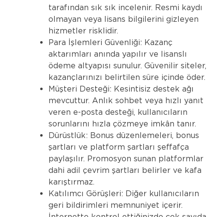
tarafından sık sık incelenir. Resmi kaydı
olmayan veya lisans bilgilerini gizleyen
hizmetler risklidir.
Para İşlemleri Güvenliği: Kazanç
aktarımları anında yapılır ve lisanslı
ödeme altyapısı sunulur. Güvenilir siteler,
kazançlarınızı belirtilen süre içinde öder.
Müşteri Desteği: Kesintisiz destek ağı
mevcuttur. Anlık sohbet veya hızlı yanıt
veren e-posta desteği, kullanıcıların
sorunlarını hızla çözmeye imkân tanır.
Dürüstlük: Bonus düzenlemeleri, bonus
şartları ve platform şartları şeffafça
paylaşılır. Promosyon sunan platformlar
dahi adil çevrim şartları belirler ve kafa
karıştırmaz.
Katılımcı Görüşleri: Diğer kullanıcıların
geri bildirimleri memnuniyet içerir.
İnternette kontrol ettiğinizde çok sayıda