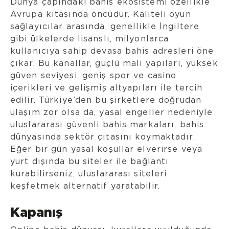
Dünya çapındaki bahis ekosistemi özellikle
Avrupa kıtasında öncüdür. Kaliteli oyun
sağlayıcılar arasında, genellikle İngiltere
gibi ülkelerde lisanslı, milyonlarca
kullanıcıya sahip devasa bahis adresleri öne
çıkar. Bu kanallar, güçlü mali yapıları, yüksek
güven seviyesi, geniş spor ve casino
içerikleri ve gelişmiş altyapıları ile tercih
edilir. Türkiye’den bu şirketlere doğrudan
ulaşım zor olsa da, yasal engeller nedeniyle
uluslararası güvenli bahis markaları, bahis
dünyasında sektör çıtasını koymaktadır.
Eğer bir gün yasal koşullar elverirse veya
yurt dışında bu siteler ile bağlantı
kurabilirseniz, uluslararası siteleri
keşfetmek alternatif yaratabilir.
Kapanış