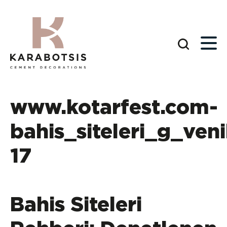
www.kotarfest.com-
bahis_siteleri_g_venil
17
Bahis Siteleri