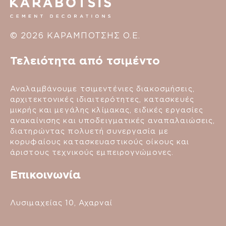
© 2026 ΚΑΡΑΜΠΟΤΣΗΣ Ο.Ε.
Τελειότητα από τσιμέντο
Αναλαμβάνουμε τσιμεντένιες διακοσμήσεις,
αρχιτεκτονικές ιδιαιτερότητες, κατασκευές
μικρής και μεγάλης κλίμακας, ειδικές εργασίες
ανακαίνισης και υποδειγματικές αναπαλαιώσεις,
διατηρώντας πολυετή συνεργασία με
κορυφαίους κατασκευαστικούς οίκους και
άριστους τεχνικούς εμπειρογνώμονες.
Επικοινωνία
Λυσιμαχείας 10, Αχαρναί