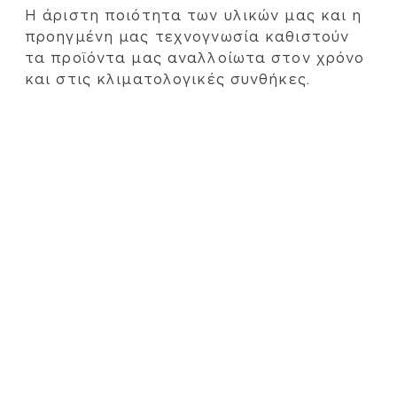
Η άριστη ποιότητα των υλικών μας και η
προηγμένη μας τεχνογνωσία καθιστούν
τα προϊόντα μας αναλλοίωτα στον χρόνο
και στις κλιματολογικές συνθήκες.
Οικονομικά και αποτελεσματικά
Εξασφαλίζουμε προνομιακές τιμές σε
όλους τους συνεργάτες και πελάτες μας,
ενώ παρέχουμε σύγχρονες και
ολοκληρωμένες κατασκευαστικές λύσεις,
πλήρως προσαρμοσμένες στις
ξεχωριστές σας απαιτήσεις.